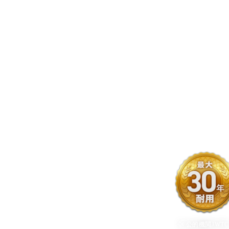
替えなくて
。