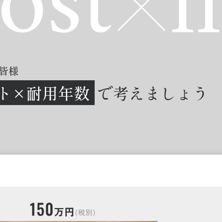
ost
l
皆様
ト×耐用年数
で考えましょう